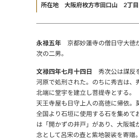
所在地 大阪府枚方市田口山 2丁目
永禄五年
京都妙蓮寺の僧日守大徳が
次の二男。
文禄四年七月十四日
秀次公は謀反を
河原で処刑された。のちに秀吉は、
北端に堂宇を建立し菩提寺とする。
天王寺屋も日守上人の高徳に帰依。
全国より石垣に使用する石を集めて
は「開かずの井戸」があり、大阪城
念として呂宋の壺と紫地袈裟を寄贈