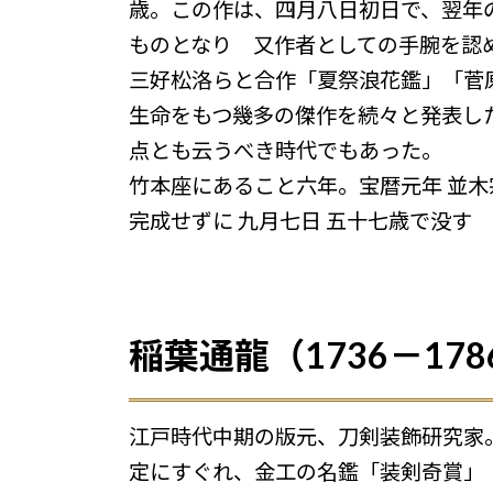
歳。この作は、四月八日初日で、翌年
ものとなり 又作者としての手腕を認
三好松洛らと合作「夏祭浪花鑑」「菅
生命をもつ幾多の傑作を続々と発表し
点とも云うべき時代でもあった。
竹本座にあること六年。宝暦元年 並
完成せずに 九月七日 五十七歳で没す
稲葉通龍（1736－178
江戸時代中期の版元、刀剣装飾研究家
定にすぐれ、金工の名鑑「装剣奇賞」