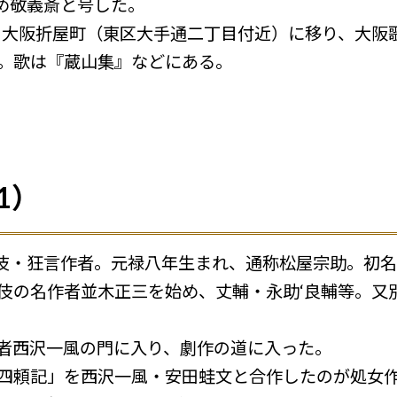
め敬義斎と号した。
後 大阪折屋町（東区大手通二丁目付近）に移り、大
た。歌は『蔵山集』などにある。
1）
伎・狂言作者。元禄八年生まれ、通称松屋宗助。初名
舞伎の名作者並木正三を始め、丈輔・永助‘良輔等。又
作者西沢一風の門に入り、劇作の道に入った。
時四頼記」を西沢一風・安田蛙文と合作したのが処女