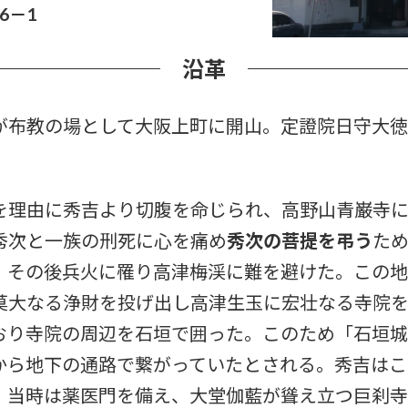
6－1
沿革
布教の場として大阪上町に開山。定證院日守大徳
理由に秀吉より切腹を命じられ、高野山青巌寺に
秀次と一族の刑死に心を痛め
秀次の菩提を弔う
ため
 その後兵火に罹り高津梅渓に難を避けた。この
莫大なる浄財を投げ出し高津生玉に宏壮なる寺院を
おり寺院の周辺を石垣で囲った。このため「石垣城
から地下の通路で繋がっていたとされる。秀吉はこ
。当時は薬医門を備え、大堂伽藍が聳え立つ巨刹