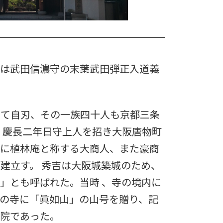
は武田信濃守の末葉武田弾正入道義
て自刃、その一族四十人も京都三条
 慶長二年日守上人を招き大阪唐物町
地に植林庵と称する大商人、また豪商
建立す。 秀吉は大阪城築城のため、
」とも呼ばれた。当時 、寺の境内に
の寺に「眞如山」の山号を贈り、記
寺院であった。