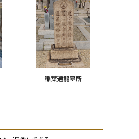
稲葉通龍
墓所