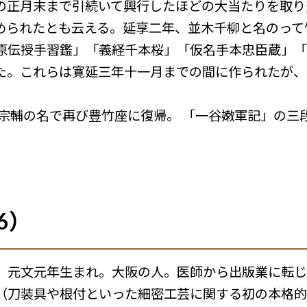
の正月末まで引続いて興行したほどの大当たりを取り
められたとも云える。延享二年、並木千柳と名のって
原伝授手習鑑」「義経千本桜」「仮名手本忠臣蔵」「
た。これらは寛延三年十一月までの間に作られたが、
木宗輔の名で再び豊竹座に復帰。 「一谷嫩軍記」の三
6）
。元文元年生まれ。大阪の人。医師から出版業に転じ
（刀装具や根付といった細密工芸に関する初の本格的