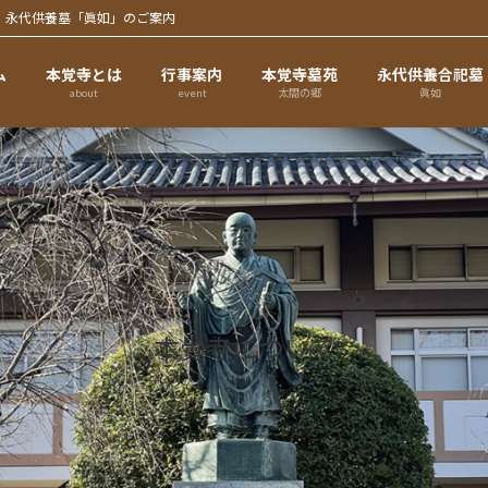
、永代供養墓「眞如」のご案内
ム
本覚寺とは
行事案内
本覚寺墓苑
永代供養合祀墓
about
event
太閤の郷
眞如
本覺寺について