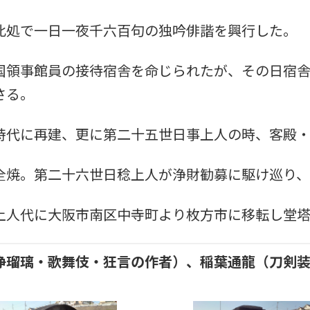
処で一日一夜千六百句の独吟俳諧を興行した。
領事館員の接待宿舎を命じられたが、その日宿舎
さる。
代に再建、更に第二十五世日事上人の時、客殿・
焼。第二十六世日稔上人が浄財勧募に駆け巡り、
人代に大阪市南区中寺町より枚方市に移転し堂塔
浄瑠璃・歌舞伎・狂言の作者）、稲葉通龍（刀剣