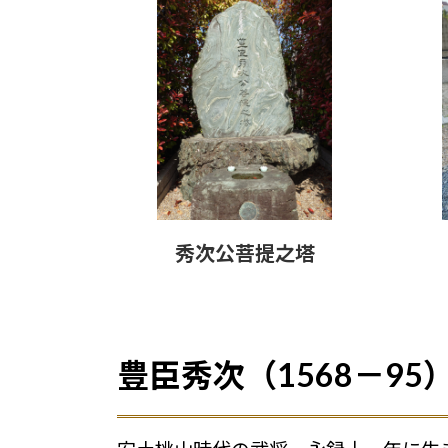
秀次公菩提之塔
豊臣秀次（1568－95