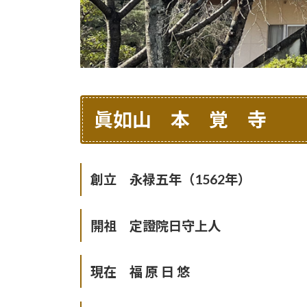
眞如山 本 覚 寺
創立 永禄五年（1562年）
開祖 定證院日守上人
現在 福 原 日 悠