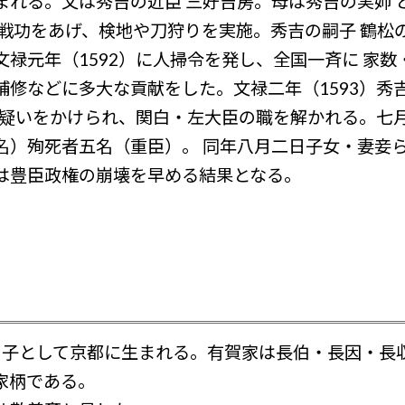
まれる。父は秀吉の近臣 三好吉房。母は秀吉の実姉 
戦功をあげ、検地や刀狩りを実施。秀吉の嗣子 鶴松の
禄元年（1592）に人掃令を発し、全国一斉に 家
補修などに多大な貢献をした。文禄二年（1593）秀
反の疑いをかけられ、関白・左大臣の職を解かれる。七
名）殉死者五名（重臣）。 同年八月二日子女・妻妾
は豊臣政権の崩壊を早める結果となる。
）
伯の子として京都に生まれる。有賀家は長伯・長因・長
家柄である。