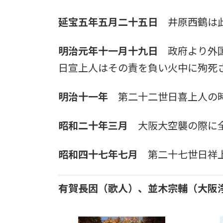
延宝五年五月二十五日
井原西鶴は此
明治元年十一月十九日
政府より外国
日宣上人はその責を負い火中に殉死
明治十一年
第二十二世日喜上人の時
昭和二十年三月
大阪大空襲の際に全
昭和四十七年七月
第二十七世日祥上
有賀長因（歌人）、並木宗輔（大阪