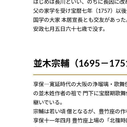
はじめは長川といい、のちに長因に改
父の家学を受け宝暦七年（1757）以
国学の大家 本居宣長とも交友があっ
安政七月五日六十七歳で没す。
並木宗輔（1695－175
享保―寛延時代の大阪の浄瑠璃・歌舞
の並木姓作者の祖で 門下に宝暦期歌
継いでいる。
宗輔は若い頃 僧となるが、豊竹座の
享保十一年四月 豊竹座上場の「北篠