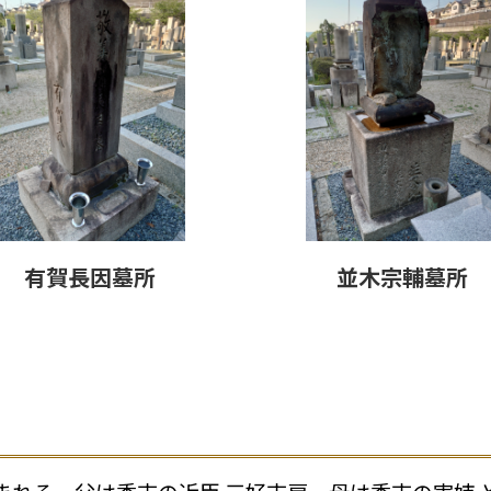
有賀長因墓所
並木宗輔
墓所
）