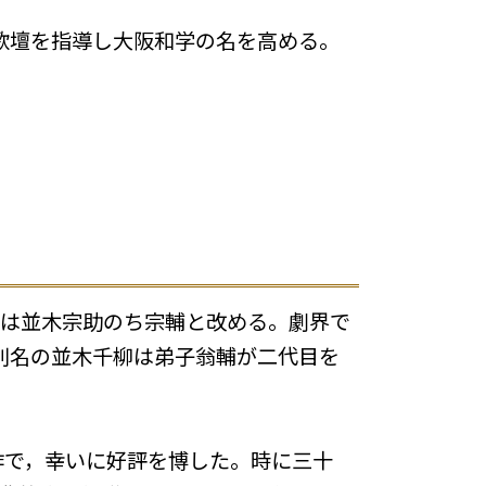
阪歌壇を指導し大阪和学の名を高める。
は並木宗助のち宗輔と改める。劇界で
別名の並木千柳は弟子翁輔が二代目を
作で，幸いに好評を博した。時に三十