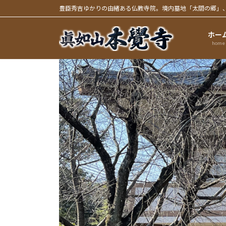
コ
ナ
豊臣秀吉ゆかりの由緒ある仏教寺院。境内墓地「太閤の郷」
ン
ビ
テ
ゲ
ホー
ン
ー
home
ツ
シ
へ
ョ
ス
ン
キ
に
ッ
移
プ
動