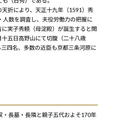
とも（日秀）である。
天折により、天正十九年（1591）秀
数・人数を調査し、夫役労働力の把握に
吉に実子秀頼（母淀殿）が誕生すると関
月十五日高野山にて切腹（二十八歳
ら三四名、多数の近臣も京都三条河原に
収・長墓・長隣と親子五代およそ170年