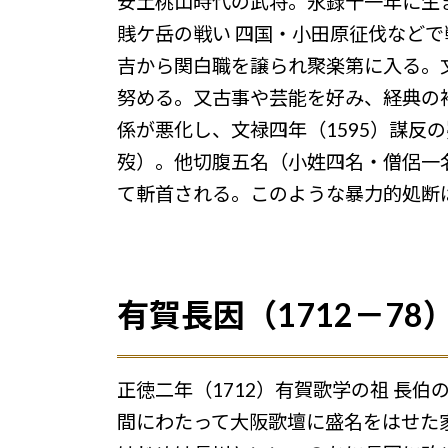
安土桃山時代の武将。永録十一年に生
賎ケ岳の戦い 四国・小田原征伐などで
吉から関白職を譲られ聚楽第に入る。文
努める。又古事や芸能を好み、経典の
係が悪化し、文禄四年（1595）謀
歿）。他切腹五名（小姓四名・僧侶一
て斬首される。このような暴力的処断
有賀長因（1712－78
正徳二年（1712）有賀歌学の祖 長
間にわたって大阪歌壇に盛名をはせた