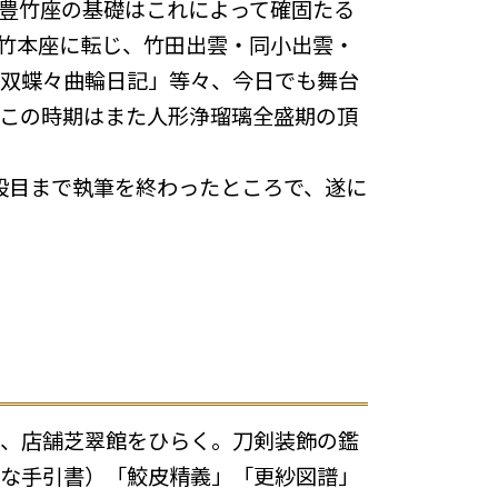
豊竹座の基礎はこれによって確固たる
竹本座に転じ、竹田出雲・同小出雲・
双蝶々曲輪日記」等々、今日でも舞台
この時期はまた人形浄瑠璃全盛期の頂
段目まで執筆を終わったところで、遂に
、店舗芝翠館をひらく。刀剣装飾の鑑
な手引書）「鮫皮精義」「更紗図譜」