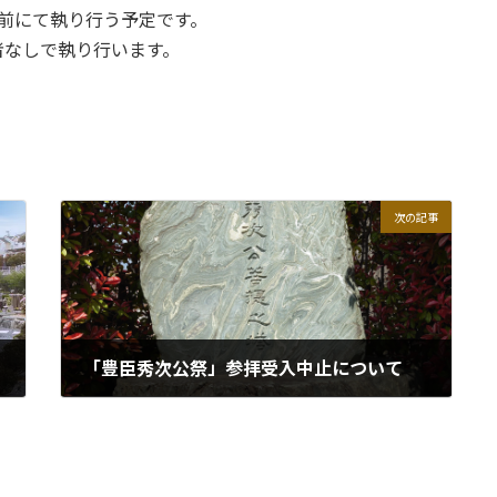
塔前にて執り行う予定です。
者なしで執り行います。
次の記事
「豊臣秀次公祭」参拝受入中止について
2021年7月3日