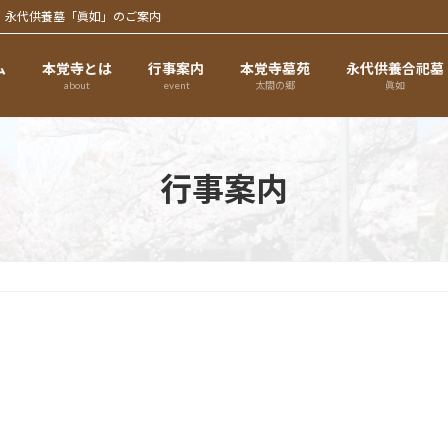
、永代供養墓「眞如」のご案内
ム
本覚寺とは
行事案内
本覚寺墓苑
永代供養合祀墓
about
event
太閤の郷
眞如
行事案内