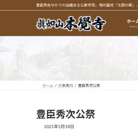
コ
ナ
豊臣秀吉ゆかりの由緒ある仏教寺院。境内墓地「太閤の郷」
ン
ビ
テ
ゲ
ホー
ン
ー
home
ツ
シ
へ
ョ
ス
ン
キ
に
ッ
移
プ
動
ホーム
行事案内
豊臣秀次公祭
豊臣秀次公祭
2021年5月18日